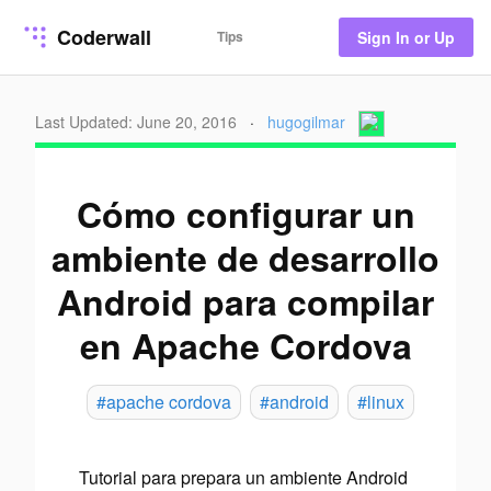
Coderwall
Tips
Sign In or Up
Last Updated: June 20, 2016
·
hugogilmar
Cómo configurar un
ambiente de desarrollo
Android para compilar
en Apache Cordova
#apache cordova
#android
#linux
Tutorial para prepara un ambiente Android