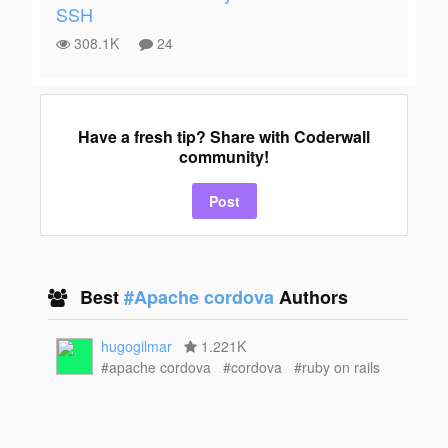
SSH
308.1K
24
Have a fresh tip? Share with Coderwall
community!
Post
Best
#Apache cordova
Authors
hugogilmar
1.221K
#apache cordova
#cordova
#ruby on rails