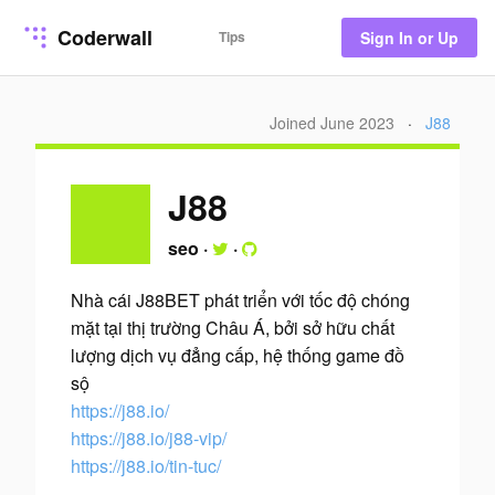
Coderwall
Tips
Sign In or Up
Joined June 2023
·
J88
J88
seo
·
·
Nhà cái J88BET phát triển với tốc độ chóng
mặt tại thị trường Châu Á, bởi sở hữu chất
lượng dịch vụ đẳng cấp, hệ thống game đồ
sộ
https://j88.io/
https://j88.io/j88-vip/
https://j88.io/tin-tuc/