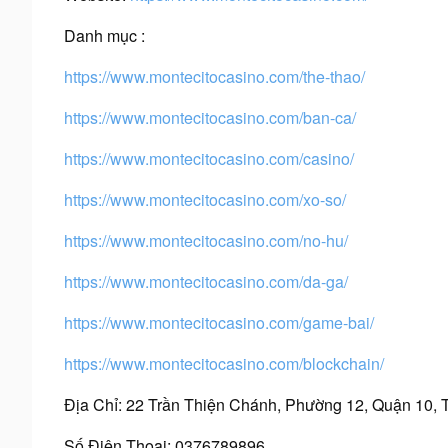
Danh mục :
https://www.montecitocasino.com/the-thao/
https://www.montecitocasino.com/ban-ca/
https://www.montecitocasino.com/casino/
https://www.montecitocasino.com/xo-so/
https://www.montecitocasino.com/no-hu/
https://www.montecitocasino.com/da-ga/
https://www.montecitocasino.com/game-bai/
https://www.montecitocasino.com/blockchain/
Địa Chỉ: 22 Trần Thiện Chánh, Phường 12, Quận 10, 
Số Điện Thoại: 0376789896