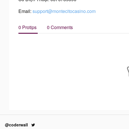
Email:
support@montecitocasino.com
0 Protips
0 Comments
@coderwall