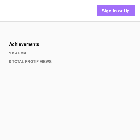
Sign In or Up
Achievements
1 KARMA
0 TOTAL PROTIP VIEWS