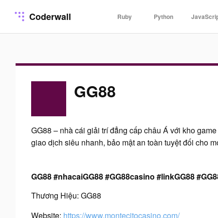
Coderwall
Ruby
Python
JavaScri
GG88
GG88 – nhà cái giải trí đẳng cấp châu Á với kho game đ
giao dịch siêu nhanh, bảo mật an toàn tuyệt đối cho m
GG88 #nhacaiGG88 #GG88casino #linkGG88 #GG8
Thương Hiệu: GG88
Website:
https://www.montecitocasino.com/