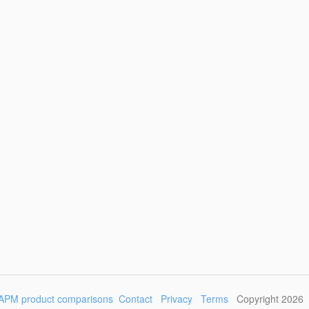
APM product comparisons
Contact
Privacy
Terms
Copyright 2026