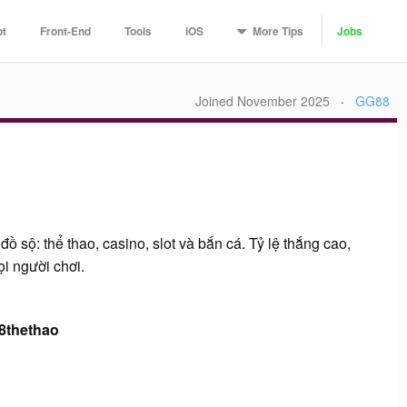
More
Tips
pt
Front-End
Tools
iOS
Jobs
Joined November 2025
·
GG88
ồ sộ: thể thao, casino, slot và bắn cá. Tỷ lệ thắng cao,
ọi người chơi.
8thethao